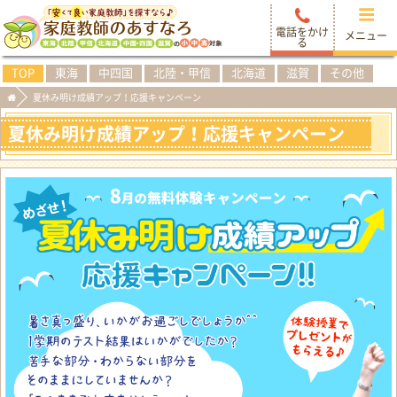
電話をかけ
メニュー
る
TOP
東海
中四国
北陸・甲信
北海道
滋賀
その他
夏休み明け成績アップ！応援キャンペーン
夏休み明け成績アップ！応援キャンペーン