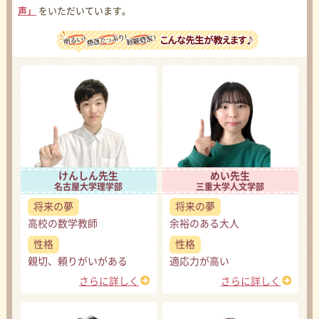
声」
をいただいています。
けんしん先生
めい先生
名古屋大学理学部
三重大学人文学部
将来の夢
将来の夢
高校の数学教師
余裕のある大人
性格
性格
親切、頼りがいがある
適応力が高い
さらに詳しく
さらに詳しく