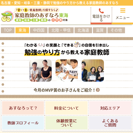
名古屋・愛知・岐阜・三重・静岡で勉強のやり方から教える家庭教師のあすなろ
電話をかけ
メニュー
る
TOP
東海
中四国
北陸・甲信
北海道
滋賀
その他
今月のMVP賞のお子さんをご紹介！
あすなろって？
料金について
対応エ
体験授業について
よくあ