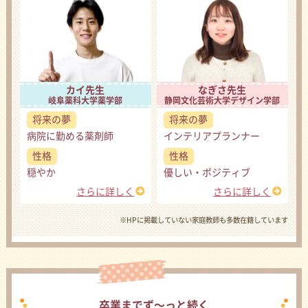
カイ先生
なぎさ先生
岐阜薬科大学薬学部
静岡文化芸術大学デザイン学部
将来の夢
将来の夢
病院に勤める薬剤師
インテリアプランナー
性格
性格
穏やか
優しい・ポジティブ
さらに詳しく
さらに詳しく
※HPに掲載していない家庭教師も多数在籍しています
卒業までず〜っと続く