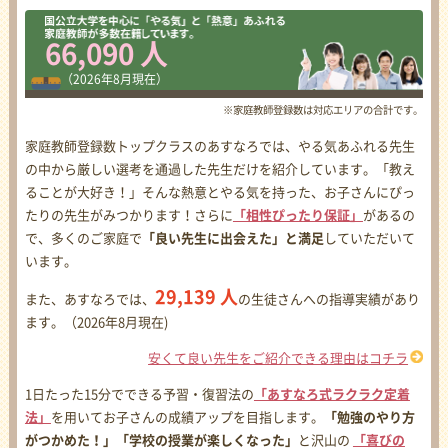
66,090 人
（2026年8月現在）
※家庭教師登録数は対応エリアの合計です。
家庭教師登録数トップクラスのあすなろでは、やる気あふれる先生
の中から厳しい選考を通過した先生だけを紹介しています。「教え
ることが大好き！」そんな熱意とやる気を持った、お子さんにぴっ
たりの先生がみつかります！さらに
「相性ぴったり保証」
があるの
で、多くのご家庭で
「良い先生に出会えた」と満足
していただいて
います。
29,139 人
また、あすなろでは、
の生徒さんへの指導実績があり
ます。（2026年8月現在)
安くて良い先生をご紹介できる理由はコチラ
1日たった15分でできる予習・復習法の
「あすなろ式ラクラク定着
法」
を用いてお子さんの成績アップを目指します。
「勉強のやり方
がつかめた！」「学校の授業が楽しくなった」
と沢山の
「喜びの