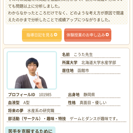
ても問題以上に分析しました。
わからなかったところだけでなく、どのような考え方が原因で間違
えたのかまで分析したことで成績アップにつながりました。
指導日記を見る
体験授業のお申し込み
名前
こうた先生
所属大学
北海道大学水産学部
居住地
函館市
プロフィールID
101985
出身地
静岡県
血液型
A型
性格
真面目・優しい
将来の夢
水産系の研究職
部活動（サークル）・趣味・特技
ゲームとダンスが趣味です。
苦手を克服するために