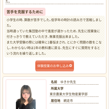
た。
苦手を克服するために
小学生の時､算数が苦手でした｡低学年の時計の読み方で苦戦しまし
た｡
当時通っていた集団塾の中で進度が遅かったため､先生に授業後に
付きっきりで教えていただき､無事克服出来ました｡
また大学受験の際には確率に1番悩まされ､とにかく問題の数をこな
し､わからない時は1年の教科書に戻る､先生にすぐに質問をすると
いう流れを繰り返しました｡
体験授業のお申し込み
名前
ゆきか先生
所属大学
東京農業大学生物産業学部
居住地
網走市