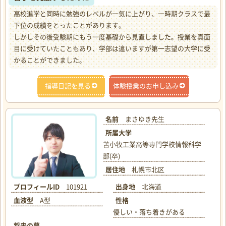
高校進学と同時に勉強のレベルが一気に上がり、一時期クラスで最
下位の成績をとったことがあります。
しかしその後受験期にもう一度基礎から見直しました。授業を真面
目に受けていたこともあり、学部は違いますが第一志望の大学に受
かることができました。
指導日記を見る
体験授業のお申し込み
名前
まさゆき先生
所属大学
苫小牧工業高等専門学校情報科学
部(卒)
居住地
札幌市北区
プロフィールID
101921
出身地
北海道
血液型
A型
性格
優しい・落ち着きがある
将来の夢