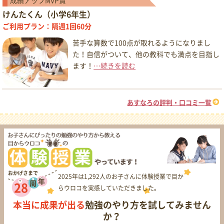
成績アップMVP賞
けんたくん（小学6年生）
ご利用プラン：隔週1回60分
苦手な算数で100点が取れるようになりまし
た！自信がついて、他の教科でも満点を目指し
ます！
…続きを読む
あすなろの評判・口コミ一覧
おかげさまで
2025年は1,292人のお子さんに体験授業で目か
年
周
28
らウロコを実感していただきました。
本当に成果が出る
勉強のやり方を試してみません
か？