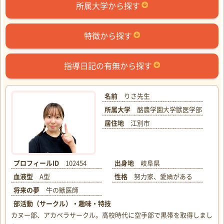
所属大学から探す
特徴から探す
指導日記の有無から探す
名前
りさ先生
所属大学
酪農学園大学獣医学部
居住地
江別市
プロフィールID
102454
出身地
岐阜県
血液型
A型
性格
努力家、愛嬌がある
将来の夢
牛の獣医師
部活動（サークル）・趣味・特技
カヌー部、アカペラサークル。高校時代に空手部で黒帯を取得しまし