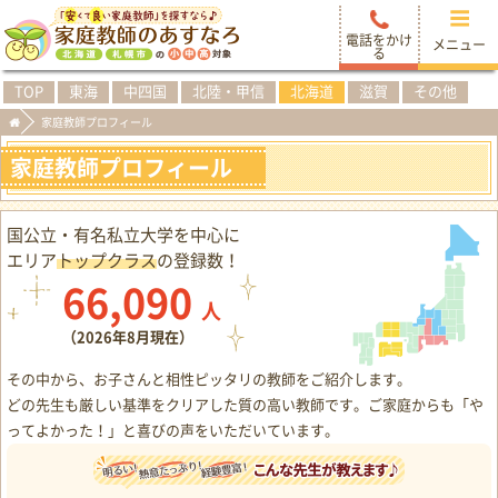
電話をかけ
メニュー
る
TOP
東海
中四国
北陸・甲信
北海道
滋賀
その他
家庭教師プロフィール
家庭教師プロフィール
国公立・有名私立大学を中心に
エリア
トップクラス
の登録数！
66,090
人
（2026年8月現在）
その中から、お子さんと相性ピッタリの教師をご紹介します。
どの先生も厳しい基準をクリアした質の高い教師です。ご家庭からも「や
ってよかった！」と喜びの声をいただいています。