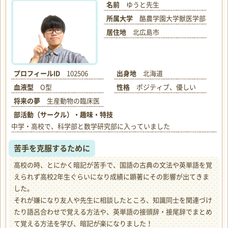
名前
ゆうと先生
所属大学
酪農学園大学獣医学部
居住地
北広島市
プロフィールID
102506
出身地
北海道
血液型
O型
性格
ポジティブ、優しい
将来の夢
生産動物の臨床医
部活動（サークル）・趣味・特技
中学・高校で、科学部と数学研究部に入っていました
苦手を克服するために
高校の時、とにかく暗記が苦手で、国語の古典の文法や英単語を覚
えられず高校2年生ぐらいになり成績に顕著にその影響が出てきま
した。
それが嫌になり友人や先生に相談したところ、知識同士を関連づけ
たり語呂合わせで覚える方法や、英単語の接頭辞・接尾辞でまとめ
て覚える方法を学び、暗記が楽になりました！