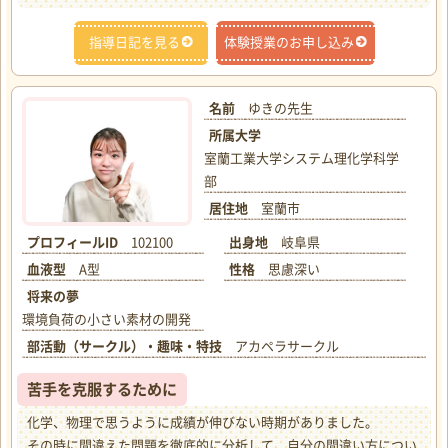
指導日記を見る
体験授業のお申し込み
名前
ゆきの先生
所属大学
室蘭工業大学システム理化学科学
部
居住地
室蘭市
プロフィールID
102100
出身地
岐阜県
血液型
A型
性格
思慮深い
将来の夢
環境負荷の小さい素材の開発
部活動（サークル）・趣味・特技
アカペラサークル
苦手を克服するために
化学、物理で思うように成績が伸びない時期がありました。
その時に間違えた問題を徹底的に分析して、自分の間違い方につい