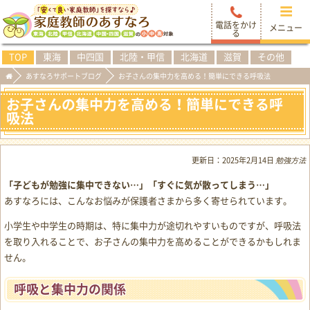
電話をかけ
メニュー
る
TOP
東海
中四国
北陸・甲信
北海道
滋賀
その他
あすなろサポートブログ
お子さんの集中力を高める！簡単にできる呼吸法
お子さんの集中力を高める！簡単にできる呼
吸法
更新日：
2025年2月14日
勉強方法
「子どもが勉強に集中できない…」「すぐに気が散ってしまう…」
あすなろには、こんなお悩みが保護者さまから多く寄せられています。
小学生や中学生の時期は、特に集中力が途切れやすいものですが、呼吸法
を取り入れることで、お子さんの集中力を高めることができるかもしれま
せん。
呼吸と集中力の関係