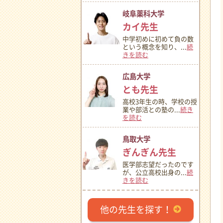
岐阜薬科大学
カイ先生
中学初めに初めて負の数
という概念を知り、...
続
きを読む
広島大学
とも先生
高校3年生の時、学校の授
業や部活との塾の...
続き
を読む
鳥取大学
ぎんぎん先生
医学部志望だったのです
が、公立高校出身の...
続
きを読む
他の先生を探す！