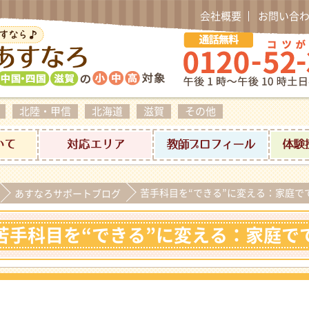
会社概要
お問い合
北陸・甲信
北海道
滋賀
その他
料金について
対応エリア
家庭教師プ
苦手科目を“できる”に変える：家庭で
あすなろサポートブログ
苦手科目を“できる”に変える：家庭で