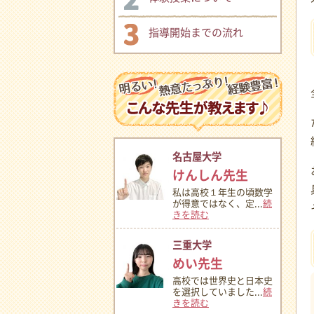
指導開始までの流れ
名古屋大学
けんしん先生
私は高校１年生の頃数学
が得意ではなく、定...
続
きを読む
三重大学
めい先生
高校では世界史と日本史
を選択していました...
続
きを読む