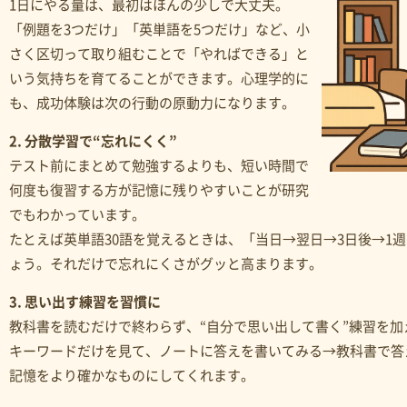
1日にやる量は、最初はほんの少しで大丈夫。
「例題を3つだけ」「英単語を5つだけ」など、小
さく区切って取り組むことで「やればできる」と
いう気持ちを育てることができます。心理学的に
も、成功体験は次の行動の原動力になります。
2. 分散学習で“忘れにくく”
テスト前にまとめて勉強するよりも、短い時間で
何度も復習する方が記憶に残りやすいことが研究
でもわかっています。
たとえば英単語30語を覚えるときは、「当日→翌日→3日後→1
ょう。それだけで忘れにくさがグッと高まります。
3. 思い出す練習を習慣に
教科書を読むだけで終わらず、“自分で思い出して書く”練習を
キーワードだけを見て、ノートに答えを書いてみる→教科書で答
記憶をより確かなものにしてくれます。