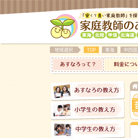
地域選択
TOP
東海
中四国
あすなろって？