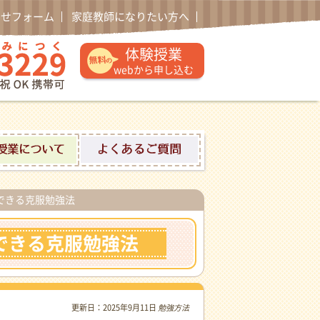
わせフォーム
家庭教師になりたい方へ
通話無料 0120-52-3229 午後1時〜午後10時土日祝日
体験授業
webから申し込む
ロフィール
体験授業について
よくあるご質問
できる克服勉強法
できる克服勉強法
更新日：
2025年9月11日
勉強方法