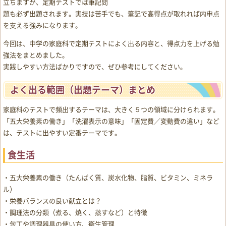
立ちますが、定期テストでは筆記問
題も必ず出題されます。実技は苦手でも、筆記で高得点が取れれば内申点
を支える強みになります。
今回は、中学の家庭科で定期テストによく出る内容と、得点力を上げる勉
強法をまとめました。
実践しやすい方法ばかりですので、ぜひ参考にしてください。
よく出る範囲（出題テーマ）まとめ
家庭科のテストで頻出するテーマは、大きく５つの領域に分けられます。
「五大栄養素の働き」「洗濯表示の意味」「固定費／変動費の違い」など
は、テストに出やすい定番テーマです。
食生活
・五大栄養素の働き（たんぱく質、炭水化物、脂質、ビタミン、ミネラ
ル）
・栄養バランスの良い献立とは？
・調理法の分類（煮る、焼く、蒸すなど）と特徴
・包丁や調理器具の使い方、衛生管理