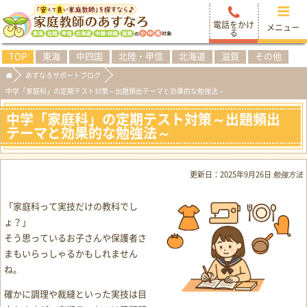
電話をかけ
メニュー
る
TOP
東海
中四国
北陸・甲信
北海道
滋賀
その他
あすなろサポートブログ
中学「家庭科」の定期テスト対策～出題頻出テーマと効果的な勉強法～
中学「家庭科」の定期テスト対策～出題頻出
テーマと効果的な勉強法～
更新日：
2025年9月26日
勉強方法
「家庭科って実技だけの教科でし
ょ？」
そう思っているお子さんや保護者さ
まもいらっしゃるかもしれません
ね。
確かに調理や裁縫といった実技は目