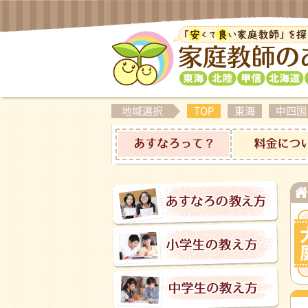
地域選択
TOP
東海
中四国
あすなろって？