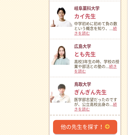
岐阜薬科大学
カイ先生
中学初めに初めて負の数
という概念を知り、...
続
きを読む
広島大学
とも先生
高校3年生の時、学校の授
業や部活との塾の...
続き
を読む
鳥取大学
ぎんぎん先生
医学部志望だったのです
が、公立高校出身の...
続
きを読む
他の先生を探す！