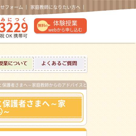
わせフォーム
家庭教師になりたい方へ
通話無料 0120-52-3229 午後1時〜午後10時土日祝日
体験授業
webから申し込む
ロフィール
体験授業について
よくあるご質問
と保護者さまへ～家庭教師からのアドバイスとメッセージ④～
と保護者さまへ～家
④～