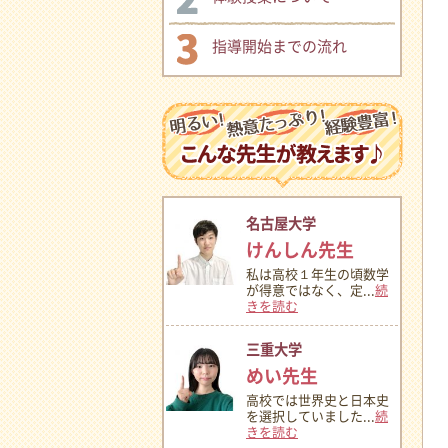
指導開始までの流れ
名古屋大学
けんしん先生
私は高校１年生の頃数学
が得意ではなく、定...
続
きを読む
三重大学
めい先生
高校では世界史と日本史
を選択していました...
続
きを読む