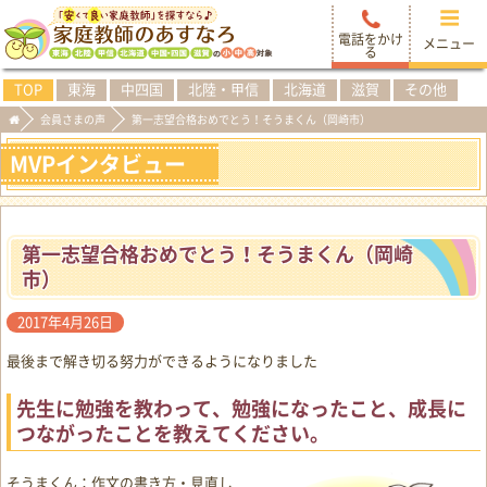
電話をかけ
メニュー
る
TOP
東海
中四国
北陸・甲信
北海道
滋賀
その他
会員さまの声
第一志望合格おめでとう！そうまくん（岡崎市）
MVPインタビュー
第一志望合格おめでとう！そうまくん（岡崎
市）
2017年4月26日
最後まで解き切る努力ができるようになりました
先生に勉強を教わって、勉強になったこと、成長に
つながったことを教えてください。
そうまくん：作文の書き方・見直し