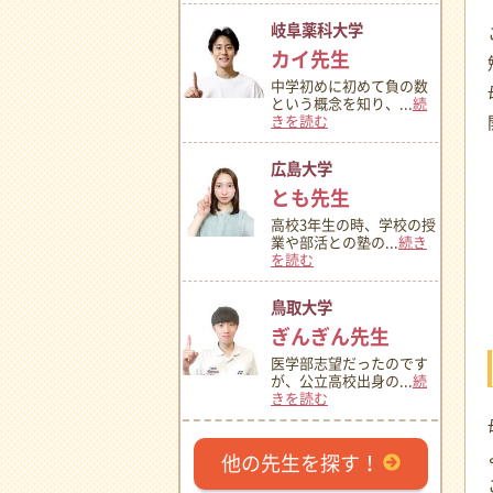
岐阜薬科大学
カイ先生
中学初めに初めて負の数
という概念を知り、...
続
きを読む
広島大学
とも先生
高校3年生の時、学校の授
業や部活との塾の...
続き
を読む
鳥取大学
ぎんぎん先生
医学部志望だったのです
が、公立高校出身の...
続
きを読む
他の先生を探す！