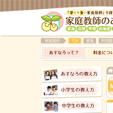
地域選択
TOP
東海
中四国
あすなろって？