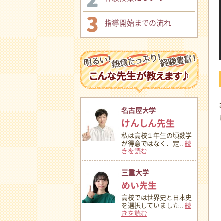
指導開始までの流れ
名古屋大学
けんしん先生
私は高校１年生の頃数学
が得意ではなく、定...
続
きを読む
三重大学
めい先生
高校では世界史と日本史
を選択していました...
続
きを読む