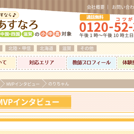
会社概要
お問い合
北陸・甲信
北海道
滋賀
その他
料金について
対応エリア
家庭教師プ
のりちゃん
MVPインタビュー
MVPインタビュー