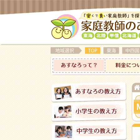
地域選択
TOP
東海
中四国
あすなろって？