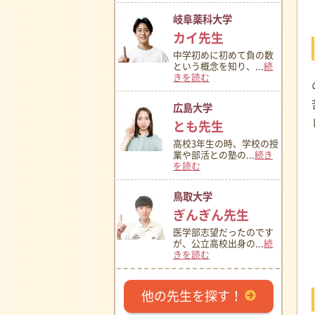
岐阜薬科大学
カイ先生
中学初めに初めて負の数
という概念を知り、...
続
きを読む
広島大学
とも先生
高校3年生の時、学校の授
業や部活との塾の...
続き
を読む
鳥取大学
ぎんぎん先生
医学部志望だったのです
が、公立高校出身の...
続
きを読む
他の先生を探す！