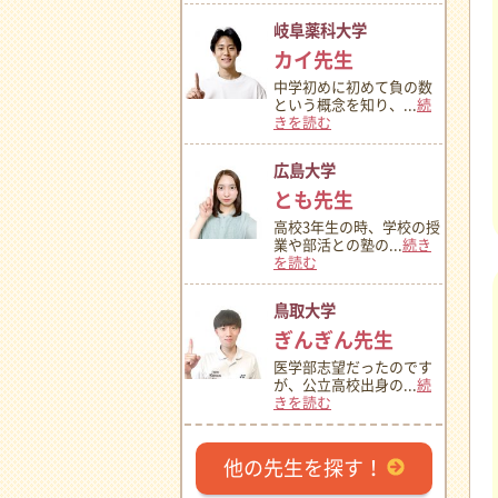
岐阜薬科大学
カイ先生
中学初めに初めて負の数
という概念を知り、...
続
きを読む
広島大学
とも先生
高校3年生の時、学校の授
業や部活との塾の...
続き
を読む
鳥取大学
ぎんぎん先生
医学部志望だったのです
が、公立高校出身の...
続
きを読む
他の先生を探す！