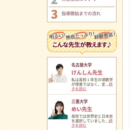
指導開始までの流れ
名古屋大学
けんしん先生
私は高校１年生の頃数学
が得意ではなく、定...
続
きを読む
三重大学
めい先生
高校では世界史と日本史
を選択していました...
続
きを読む