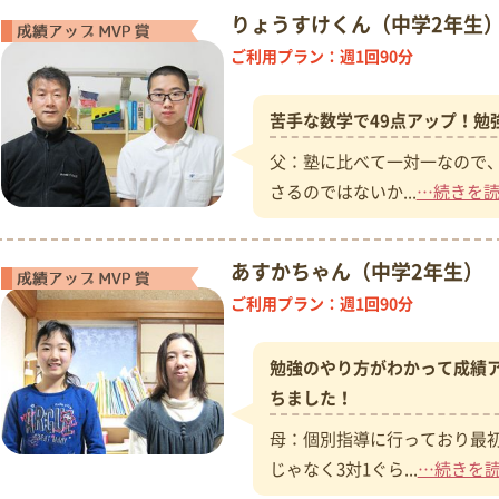
りょうすけくん（中学2年生
成績アップMVP賞
ご利用プラン：週1回90分
苦手な数学で49点アップ！勉
父：塾に比べて一対一なので
さるのではないか...
…続きを
あすかちゃん（中学2年生）
成績アップMVP賞
ご利用プラン：週1回90分
勉強のやり方がわかって成績
ちました！
母：個別指導に行っており最
じゃなく3対1ぐら...
…続きを