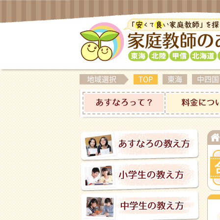
地域選択
TOP
東海
中四国
あすなろって？