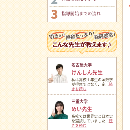
指導開始までの流れ
名古屋大学
けんしん先生
私は高校１年生の頃数学
が得意ではなく、定...
続
きを読む
三重大学
めい先生
高校では世界史と日本史
を選択していました...
続
きを読む