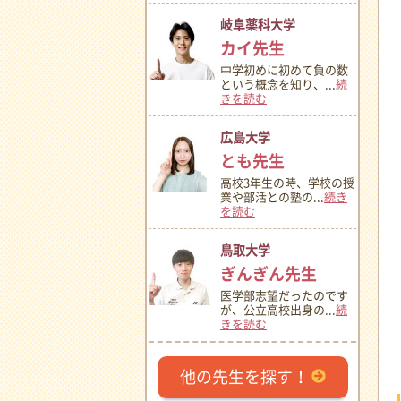
岐阜薬科大学
カイ先生
中学初めに初めて負の数
という概念を知り、...
続
きを読む
広島大学
とも先生
高校3年生の時、学校の授
業や部活との塾の...
続き
を読む
鳥取大学
ぎんぎん先生
医学部志望だったのです
が、公立高校出身の...
続
きを読む
他の先生を探す！