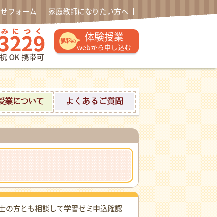
わせフォーム
家庭教師になりたい方へ
通話無料 0120-52-3229 午後1時〜午後10時土日祝日
体験授業
webから申し込む
ロフィール
体験授業について
よくあるご質問
士の方とも相談して学習ゼミ申込確認