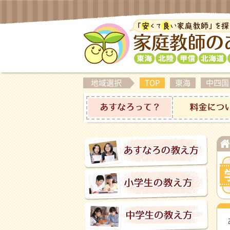
地域選択
TOP
東海
中四国
あすなろって？