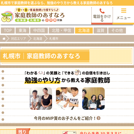
札幌市で家庭教師を選ぶなら、勉強のやり方から教える家庭教師のあすなろ
電話をかけ
メニュー
る
TOP
東海
中四国
北陸・甲信
北海道
滋賀
その他
対応エリア
北海道
札幌市
札幌市｜家庭教師のあすなろ
今月のMVP賞のお子さんをご紹介！
残り