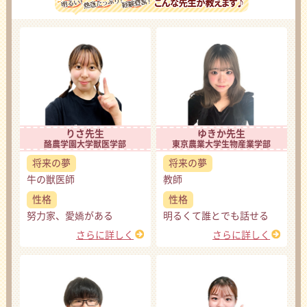
りさ先生
ゆきか先生
酪農学園大学獣医学部
東京農業大学生物産業学部
将来の夢
将来の夢
牛の獣医師
教師
性格
性格
努力家、愛嬌がある
明るくて誰とでも話せる
さらに詳しく
さらに詳しく