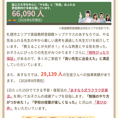
66,090 人
（2026年8月現在）
※家庭教師登録数は対応エリアの合計です。
札幌市エリアで家庭教師登録数トップクラスのあすなろでは、やる
気あふれる先生の中から厳しい選考を通過した先生だけを紹介して
います。「教えることが大好き！」そんな熱意とやる気を持った、
お子さんにぴったりの先生がみつかります！さらに
「相性ぴったり
保証」
があるので、多くのご家庭で
「良い先生に出会えた」と満足
していただいています。
29,139 人
また、あすなろでは、
の生徒さんへの指導実績があり
ます。（2026年8月現在)
1日たった15分でできる予習・復習法の
「あすなろ式ラクラク定着
法」
を用いてお子さんの成績アップを目指します。
「勉強のやり方
がつかめた！」「学校の授業が楽しくなった」
と沢山の
「喜びの
声」
をいただいています。