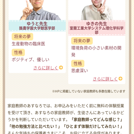
ゆうと先生
ゆきの先生
酪農学園大学獣医学部
室蘭工業大学システム理化学科学
部
将来の夢
将来の夢
生産動物の臨床医
環境負荷の小さい素材の開
性格
発
ポジティブ、優しい
性格
さらに詳しく
思慮深い
さらに詳しく
※HPに掲載していない家庭教師も多数在籍しています
家庭教師のあすなろでは、お申込みをいただく前に無料の体験授業
を受けて頂き、あすなろの家庭教師が、生徒さんにあっているかど
うかを判断していただいています。
「家庭教師ってどんな感じ？」
「他の勉強方法と比べたい！」「ひとまず体験だけしてみたい！」
そんな気持ちの保護者さまにこそ、お役に立てる自信があります。