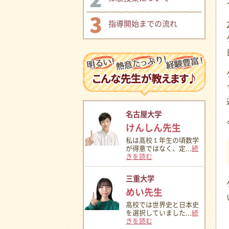
指導開始までの流れ
名古屋大学
けんしん先生
私は高校１年生の頃数学
が得意ではなく、定...
続
きを読む
三重大学
めい先生
高校では世界史と日本史
を選択していました...
続
きを読む