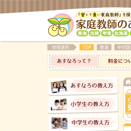
地域選択
TOP
東海
中四国
あすなろって？