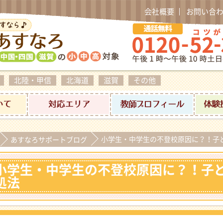
会社概要
お問い合
北陸・甲信
北海道
滋賀
その他
料金について
対応エリア
家庭教師プ
小学生・中学生の不登校原因に？！子
あすなろサポートブログ
小学生・中学生の不登校原因に？！子
処法